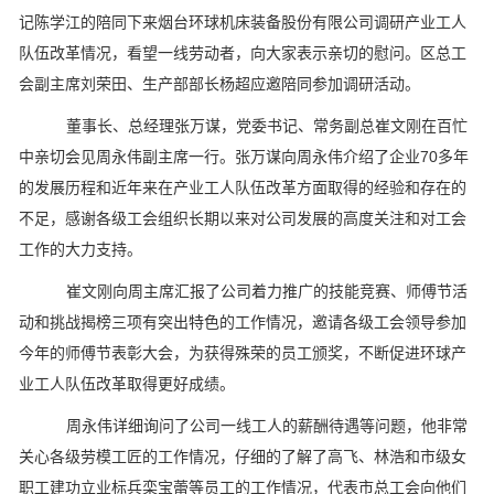
记陈学江的陪同下来烟台环球机床装备股份有限公司调研产业工人
队伍改革情况，看望一线劳动者，向大家表示亲切的慰问。区总工
会副主席刘荣田、生产部部长杨超应邀陪同参加调研活动。
董事长、总经理张万谋，党委书记、常务副总崔文刚在百忙
中亲切会见周永伟副主席一行。张万谋向周永伟介绍了企业70多年
的发展历程和近年来在产业工人队伍改革方面取得的经验和存在的
不足，感谢各级工会组织长期以来对公司发展的高度关注和对工会
工作的大力支持。
崔文刚向周主席汇报了公司着力推广的技能竞赛、师傅节活
动和挑战揭榜三项有突出特色的工作情况，邀请各级工会领导参加
今年的师傅节表彰大会，为获得殊荣的员工颁奖，不断促进环球产
业工人队伍改革取得更好成绩。
周永伟详细询问了公司一线工人的薪酬待遇等问题，他非常
关心各级劳模工匠的工作情况，仔细的了解了高飞、林浩和市级女
职工建功立业标兵栾宝蕾等员工的工作情况，代表市总工会向他们