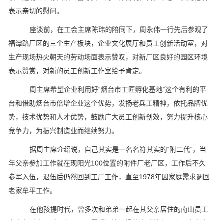
表示亲切的慰问。
座谈前，在工会主席陈玮的陪同下，周永伟一行先后参观了
福潭路厂区的三个生产板块，企业文化展厅和员工创新活动室，对
生产现场热火朝天的劳动场面表示赞叹，对新厂区良好的园区环境
表示赞赏，对新的员工创新工作室给予肯定。
周主席希望企业利用好“烟台市工匠孵化基地”这个有利的平
台和借助烟台市倍增企业这个优势，发扬老兵工精神，依托品牌优
势，技术优势和人才优势，鼓励广大员工创新创效，努力提升核心
竞争力，为振兴制造业而继续努力。
据周主席介绍说，自己其实是一名名符其实的“附二代”，当
年父亲参加工作就在现阳光100位置的附件厂老厂区，工作后不久
参军入伍，退伍后仍然回到工厂工作，直至1978年因家庭需求调回
老家牟平工作。
在他孩提时代，曾多次和弟弟一起在其父亲居住的南山员工