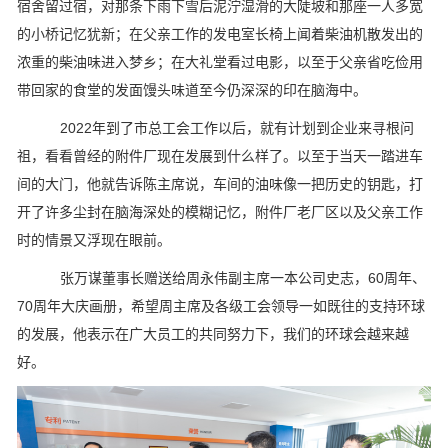
宿舍留过宿，对那条下雨下雪后泥泞湿滑的大陡坡和那座一人多宽
的小桥记忆犹新；在父亲工作的发电室长椅上闻着柴油机散发出的
浓重的柴油味进入梦乡；在大礼堂看过电影，以至于父亲省吃俭用
带回家的食堂的发面馒头味道至今仍深深的印在脑海中。
2022年到了市总工会工作以后，就有计划到企业来寻根问
祖，看看曾经的附件厂现在发展到什么样了。以至于当天一踏进车
间的大门，他就告诉陈主席说，车间的油味像一把历史的钥匙，打
开了许多尘封在脑海深处的模糊记忆，附件厂老厂区以及父亲工作
时的情景又浮现在眼前。
张万谋董事长赠送给周永伟副主席一本公司史志，60周年、
70周年大庆画册，希望周主席及各级工会领导一如既往的支持环球
的发展，他表示在广大员工的共同努力下，我们的环球会越来越
好。